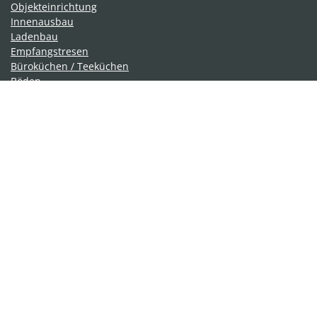
Objekteinrichtung
Innenausbau
Ladenbau
Empfangstresen
Büroküchen / Teeküchen
Böden
Küchen
Treppenbau
Türen
Möbelshop
Denkmalfenster- und Türen
Möbel selbst planen
Badmöbel
Dachschrägen
Hängeboards
Kleiderschränke
Kommoden
Regale
Sideboards
Wandschränke