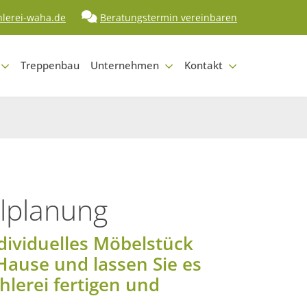
hlerei-waha.de
Beratungstermin vereinbaren
Treppenbau
Unternehmen
Kontakt
lplanung
ndividuelles Möbelstück
ause und lassen Sie es
hlerei fertigen und