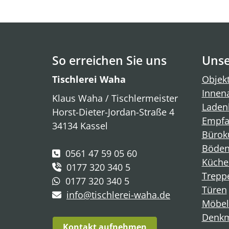
So erreichen Sie uns
Unse
Tischlerei Waha
Objekt
Innen
Klaus Waha / Tischlermeister
Laden
Horst-Dieter-Jordan-Straße 4
Empfa
34134 Kassel
Bürok
Böde
0561 47 59 05 60
Küche
0177 320 340 5
Trepp
0177 320 340 5
Türen
info@tischlerei-waha.de
Möbel
Denkm
Kontakt aufnehmen