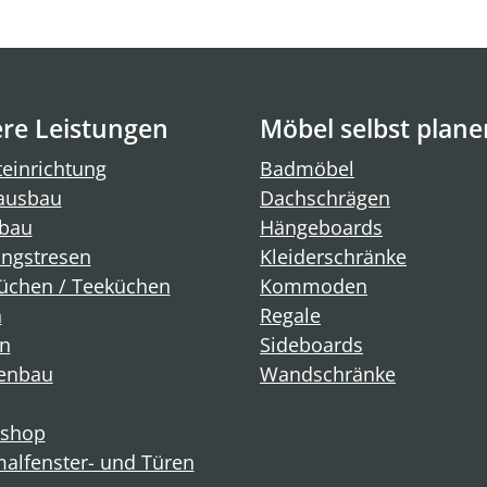
re Leistungen
Möbel selbst plane
einrichtung
Badmöbel
ausbau
Dachschrägen
bau
Hängeboards
ngstresen
Kleiderschränke
üchen / Teeküchen
Kommoden
n
Regale
n
Sideboards
enbau
Wandschränke
shop
alfenster- und Türen