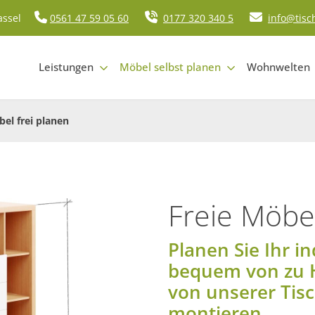
assel
0561 47 59 05 60
0177 320 340 5
info@tisc
Leistungen
Möbel selbst planen
Wohnwelten
el frei planen
Freie Möbe
Planen Sie Ihr i
bequem von zu H
von unserer Tisc
montieren.