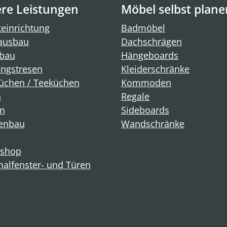
re Leistungen
Möbel selbst plane
einrichtung
Badmöbel
ausbau
Dachschrägen
bau
Hängeboards
ngstresen
Kleiderschränke
üchen / Teeküchen
Kommoden
n
Regale
n
Sideboards
enbau
Wandschränke
shop
alfenster- und Türen