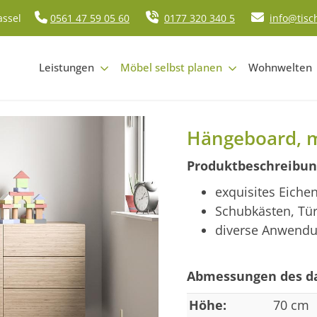
assel
0561 47 59 05 60
0177 320 340 5
info@tisc
Leistungen
Möbel selbst planen
Wohnwelten
Hängeboard, m
Produktbeschreibun
exquisites Eiche
Schubkästen, Tü
diverse Anwendu
Abmessungen des da
Höhe:
70 cm