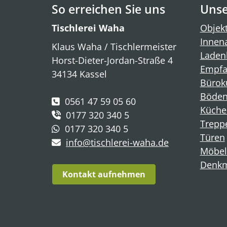
So erreichen Sie uns
Unse
Tischlerei Waha
Objekt
Innen
Klaus Waha / Tischlermeister
Laden
Horst-Dieter-Jordan-Straße 4
Empfa
34134 Kassel
Bürok
Böde
0561 47 59 05 60
Küche
0177 320 340 5
Trepp
0177 320 340 5
Türen
info@tischlerei-waha.de
Möbel
Denkm
Kontakt aufnehmen